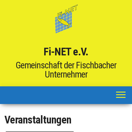
Zum
Inhalt
springen
Gemeinschaft
Fi-
der
Fi-NET e.V.
NE
Fischbacher
Unternehmer
T
Gemeinschaft der Fischbacher
e.V.
Unternehmer
Veranstaltungen